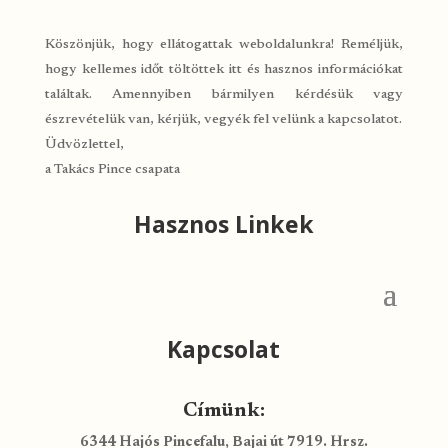
Köszönjük, hogy ellátogattak weboldalunkra! Reméljük,
hogy kellemes időt töltöttek itt és hasznos információkat
találtak. Amennyiben bármilyen kérdésük vagy
észrevételük van, kérjük, vegyék fel velünk a kapcsolatot.
Üdvözlettel,
a Takács Pince csapata
Hasznos Linkek
Kapcsolat
Címünk:
6344 Hajós Pincefalu, Bajai út 7919. Hrsz.