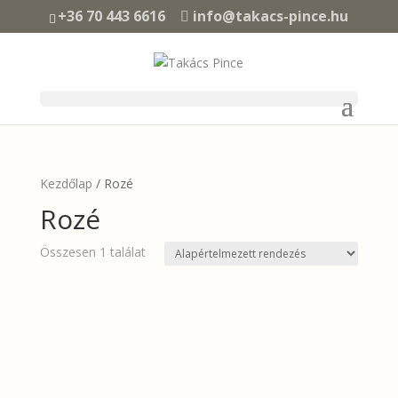
+36 70 443 6616
info@takacs-pince.hu
Kezdőlap
/ Rozé
Rozé
Összesen 1 találat