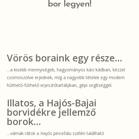
bor legyen!
Vörös boraink egy része…
…a kisebb mennyiségek, hagyományos káci kádban, kézzel
csömöszölve erjednek, míg a nagyobb tételek egy modern
hűthető-fűthető erjesztőtartályban, gépi segítséggel.
Illatos, a Hajós-Bajai
borvidékre jellemző
borok…
…várnak rátok a Hajós pincefalu szélén található