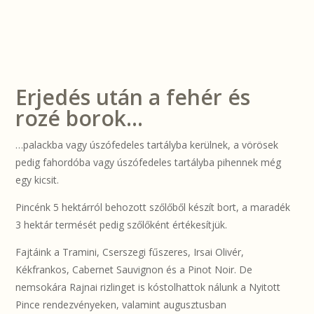
Erjedés után a fehér és
rozé borok…
…palackba vagy úszófedeles tartályba kerülnek, a vörösek
pedig fahordóba vagy úszófedeles tartályba pihennek még
egy kicsit.
Pincénk 5 hektárról behozott szőlőből készít bort, a maradék
3 hektár termését pedig szőlőként értékesítjük.
Fajtáink a Tramini, Cserszegi fűszeres, Irsai Olivér,
Kékfrankos, Cabernet Sauvignon és a Pinot Noir. De
nemsokára Rajnai rizlinget is kóstolhattok nálunk a Nyitott
Pince rendezvényeken, valamint augusztusban