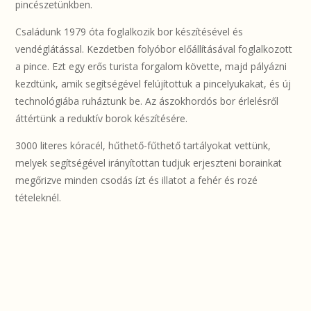
pincészetünkben.
Családunk 1979 óta foglalkozik bor készítésével és
vendéglátással. Kezdetben folyóbor előállításával foglalkozott
a pince. Ezt egy erős turista forgalom követte, majd pályázni
kezdtünk, amik segítségével felújítottuk a pincelyukakat, és új
technológiába ruháztunk be. Az ászokhordós bor érlelésről
áttértünk a reduktív borok készítésére.
3000 literes kóracél, hűthető-fűthető tartályokat vettünk,
melyek segítségével irányítottan tudjuk erjeszteni borainkat
megőrizve minden csodás ízt és illatot a fehér és rozé
tételeknél.